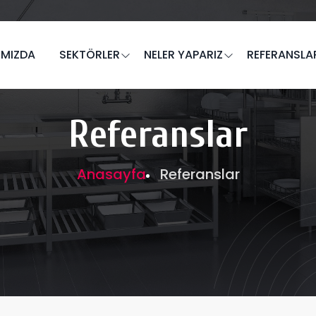
IMIZDA
SEKTÖRLER
NELER YAPARIZ
REFERANSLA
Referanslar
Anasayfa
Referanslar